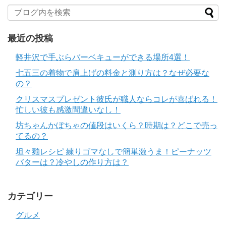
最近の投稿
軽井沢で手ぶらバーベキューができる場所4選！
七五三の着物で肩上げの料金と測り方は？なぜ必要な
の？
クリスマスプレゼント彼氏が職人ならコレが喜ばれる！
忙しい彼も感激間違いなし！
坊ちゃんかぼちゃの値段はいくら？時期は？どこで売っ
てるの？
坦々麺レシピ 練りゴマなしで簡単激うま！ピーナッツ
バターは？冷やしの作り方は？
カテゴリー
グルメ