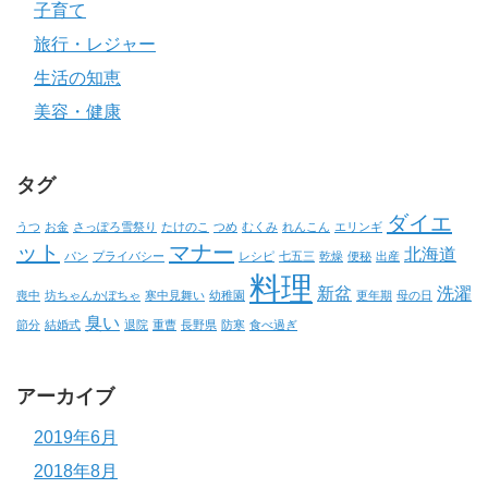
子育て
旅行・レジャー
生活の知恵
美容・健康
タグ
ダイエ
うつ
お金
さっぽろ雪祭り
たけのこ
つめ
むくみ
れんこん
エリンギ
ット
マナー
北海道
パン
プライバシー
レシピ
七五三
乾燥
便秘
出産
料理
新盆
洗濯
喪中
坊ちゃんかぼちゃ
寒中見舞い
幼稚園
更年期
母の日
臭い
節分
結婚式
退院
重曹
長野県
防寒
食べ過ぎ
アーカイブ
2019年6月
2018年8月