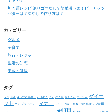
てるの？
坦々麺レシピ 練りゴマなしで簡単激うま！ピーナッツ
バターは？冷やしの作り方は？
カテゴリー
グルメ
子育て
旅行・レジャー
生活の知恵
美容・健康
タグ
ダイエ
うつ
お金
さっぽろ雪祭り
たけのこ
つめ
むくみ
れんこん
エリンギ
ット
マナー
北海道
パン
プライバシー
レシピ
七五三
乾燥
便秘
出産
料理