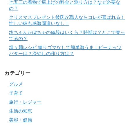
七五三の着物で肩上げの料金と測り方は？なぜ必要な
の？
クリスマスプレゼント彼氏が職人ならコレが喜ばれる！
忙しい彼も感激間違いなし！
坊ちゃんかぼちゃの値段はいくら？時期は？どこで売っ
てるの？
坦々麺レシピ 練りゴマなしで簡単激うま！ピーナッツ
バターは？冷やしの作り方は？
カテゴリー
グルメ
子育て
旅行・レジャー
生活の知恵
美容・健康