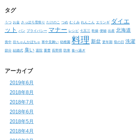
タグ
ダイエ
うつ
お金
さっぽろ雪祭り
たけのこ
つめ
むくみ
れんこん
エリンギ
ット
マナー
北海道
パン
プライバシー
レシピ
七五三
乾燥
便秘
出産
料理
新盆
洗濯
喪中
坊ちゃんかぼちゃ
寒中見舞い
幼稚園
更年期
母の日
臭い
節分
結婚式
退院
重曹
長野県
防寒
食べ過ぎ
アーカイブ
2019年6月
2018年8月
2018年7月
2018年6月
2018年5月
2018年4月