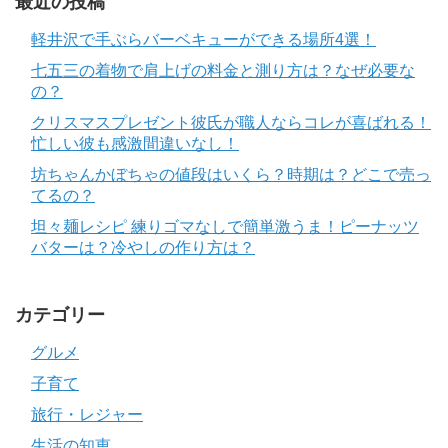
最近の投稿
軽井沢で手ぶらバーベキューができる場所4選！
七五三の着物で肩上げの料金と測り方は？なぜ必要な
の？
クリスマスプレゼント彼氏が職人ならコレが喜ばれる！
忙しい彼も感激間違いなし！
坊ちゃんかぼちゃの値段はいくら？時期は？どこで売っ
てるの？
坦々麺レシピ 練りゴマなしで簡単激うま！ピーナッツ
バターは？冷やしの作り方は？
カテゴリー
グルメ
子育て
旅行・レジャー
生活の知恵