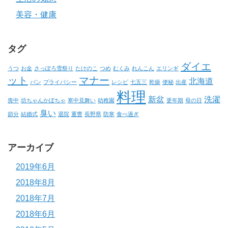
美容・健康
タグ
ダイエ
うつ
お金
さっぽろ雪祭り
たけのこ
つめ
むくみ
れんこん
エリンギ
ット
マナー
北海道
パン
プライバシー
レシピ
七五三
乾燥
便秘
出産
料理
新盆
洗濯
喪中
坊ちゃんかぼちゃ
寒中見舞い
幼稚園
更年期
母の日
臭い
節分
結婚式
退院
重曹
長野県
防寒
食べ過ぎ
アーカイブ
2019年6月
2018年8月
2018年7月
2018年6月