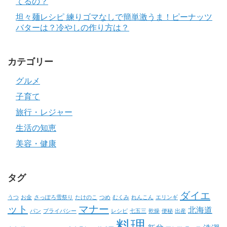
てるの？
坦々麺レシピ 練りゴマなしで簡単激うま！ピーナッツ
バターは？冷やしの作り方は？
カテゴリー
グルメ
子育て
旅行・レジャー
生活の知恵
美容・健康
タグ
ダイエ
うつ
お金
さっぽろ雪祭り
たけのこ
つめ
むくみ
れんこん
エリンギ
ット
マナー
北海道
パン
プライバシー
レシピ
七五三
乾燥
便秘
出産
料理