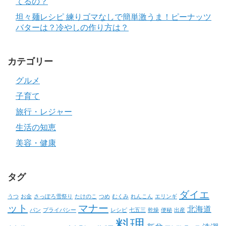
てるの？
坦々麺レシピ 練りゴマなしで簡単激うま！ピーナッツ
バターは？冷やしの作り方は？
カテゴリー
グルメ
子育て
旅行・レジャー
生活の知恵
美容・健康
タグ
ダイエ
うつ
お金
さっぽろ雪祭り
たけのこ
つめ
むくみ
れんこん
エリンギ
ット
マナー
北海道
パン
プライバシー
レシピ
七五三
乾燥
便秘
出産
料理